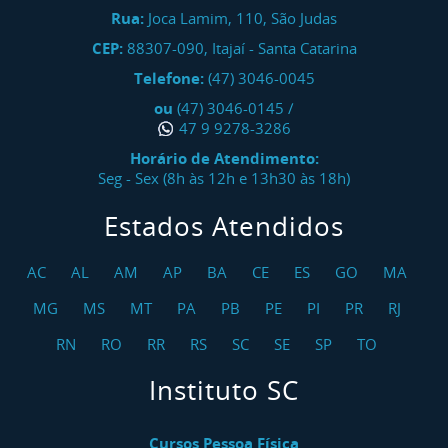
Rua:
Joca Lamim, 110, São Judas
CEP:
88307-090
,
Itajaí
-
Santa Catarina
Telefone:
(47) 3046-0045
ou
(47) 3046-0145
/
47 9 9278-3286
Horário de Atendimento:
Seg - Sex (8h às 12h e 13h30 às 18h)
Estados Atendidos
AC
AL
AM
AP
BA
CE
ES
GO
MA
MG
MS
MT
PA
PB
PE
PI
PR
RJ
RN
RO
RR
RS
SC
SE
SP
TO
Instituto SC
Cursos Pessoa Física