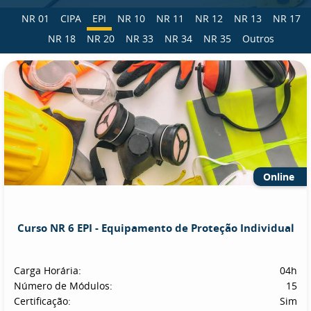
NR 01
CIPA
EPI
NR 10
NR 11
NR 12
NR 13
NR 17
NR 18
NR 20
NR 33
NR 34
NR 35
Outros
Online
Curso NR 6 EPI - Equipamento de Proteção Individual
Carga Horária:
04h
Número de Módulos:
15
Certificação:
Sim