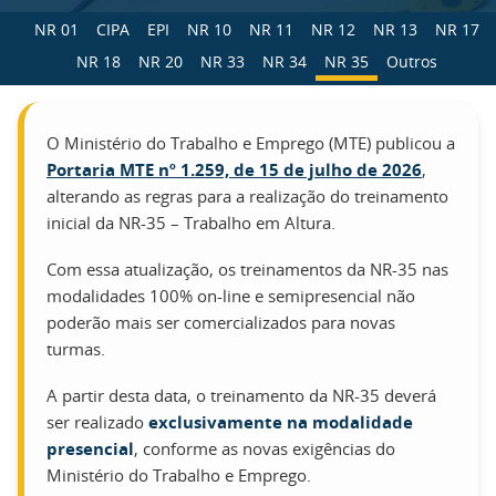
NR 01
CIPA
EPI
NR 10
NR 11
NR 12
NR 13
NR 17
NR 18
NR 20
NR 33
NR 34
NR 35
Outros
O Ministério do Trabalho e Emprego (MTE) publicou a
Portaria MTE nº 1.259, de 15 de julho de 2026
,
alterando as regras para a realização do treinamento
inicial da NR-35 – Trabalho em Altura.
Com essa atualização, os treinamentos da NR-35 nas
modalidades 100% on-line e semipresencial não
poderão mais ser comercializados para novas
turmas.
A partir desta data, o treinamento da NR-35 deverá
ser realizado
exclusivamente na modalidade
presencial
, conforme as novas exigências do
Ministério do Trabalho e Emprego.