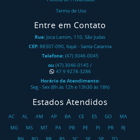
Termo de Uso
Entre em Contato
Rua:
Joca Lamim, 110, São Judas
CEP:
88307-090
,
Itajaí
-
Santa Catarina
Telefone:
(47) 3046-0045
ou
(47) 3046-0145
/
47 9 9278-3286
Horário de Atendimento:
Seg - Sex (8h às 12h e 13h30 às 18h)
Estados Atendidos
AC
AL
AM
AP
BA
CE
ES
GO
MA
MG
MS
MT
PA
PB
PE
PI
PR
RJ
RN
RO
RR
RS
SC
SE
SP
TO