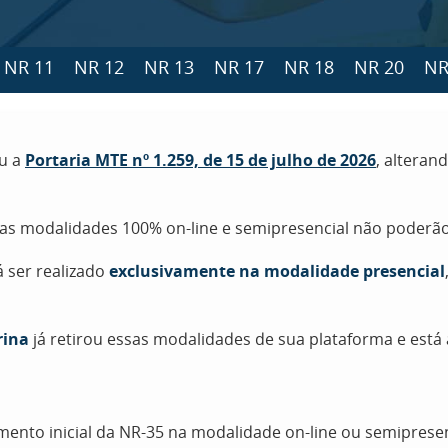
NR 11
NR 12
NR 13
NR 17
NR 18
NR 20
NR
ou a
Portaria MTE nº 1.259, de 15 de julho de 2026
, alteran
nas modalidades 100% on-line e semipresencial não poderão
á ser realizado
exclusivamente na modalidade presencial
rina
já retirou essas modalidades de sua plataforma e est
amento inicial da NR-35 na modalidade on-line ou semipres