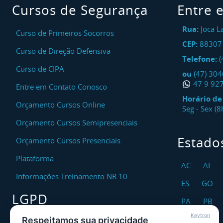
Cursos de Segurança
Entre 
Rua:
Joca L
Curso de Primeiros Socorros
CEP:
88307
Curso de Direção Defensiva
Telefone:
(
Curso de CIPA
ou
(47) 30
47 9 92
Entre em Contato Conosco
Horário d
Orçamento Cursos Online
Seg - Sex (
Orçamento Cursos Semipresenciais
Estado
Orçamento Cursos Presenciais
Plataforma
AC
AL
Informações Treinamento NR 10
ES
GO
LGPD
PA
PB
Keytron
RO
RR
Respeitamos sua privacidade
Encarregado DPO