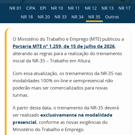
NR 01
CIPA
EPI
NR 10
NR 11
NR 12
NR 13
NR 17
NR 18
NR 20
NR 33
NR 34
NR 35
Outros
O Ministério do Trabalho e Emprego (MTE) publicou a
Portaria MTE nº 1.259, de 15 de julho de 2026
,
alterando as regras para a realização do treinamento
inicial da NR-35 – Trabalho em Altura.
Com essa atualização, os treinamentos da NR-35 nas
modalidades 100% on-line e semipresencial não
poderão mais ser comercializados para novas
turmas.
A partir desta data, o treinamento da NR-35 deverá
ser realizado
exclusivamente na modalidade
presencial
, conforme as novas exigências do
Ministério do Trabalho e Emprego.