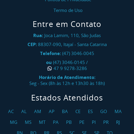
Termo de Uso
Entre em Contato
Rua:
Joca Lamim, 110, São Judas
CEP:
88307-090
,
Itajaí
-
Santa Catarina
Telefone:
(47) 3046-0045
ou
(47) 3046-0145
/
47 9 9278-3286
Horário de Atendimento:
Seg - Sex (8h às 12h e 13h30 às 18h)
Estados Atendidos
AC
AL
AM
AP
BA
CE
ES
GO
MA
MG
MS
MT
PA
PB
PE
PI
PR
RJ
RN
RO
RR
RS
SC
SE
SP
TO