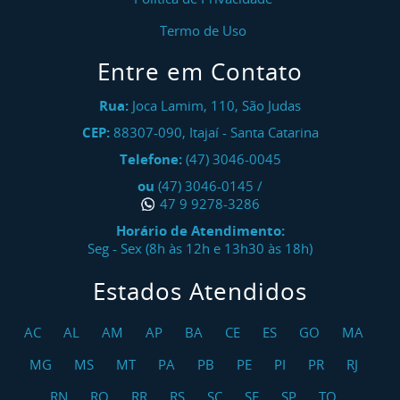
Termo de Uso
Entre em Contato
Rua:
Joca Lamim, 110, São Judas
CEP:
88307-090
,
Itajaí
-
Santa Catarina
Telefone:
(47) 3046-0045
ou
(47) 3046-0145
/
47 9 9278-3286
Horário de Atendimento:
Seg - Sex (8h às 12h e 13h30 às 18h)
Estados Atendidos
AC
AL
AM
AP
BA
CE
ES
GO
MA
MG
MS
MT
PA
PB
PE
PI
PR
RJ
RN
RO
RR
RS
SC
SE
SP
TO