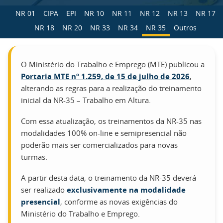
NR 01
CIPA
EPI
NR 10
NR 11
NR 12
NR 13
NR 17
NR 18
NR 20
NR 33
NR 34
NR 35
Outros
O Ministério do Trabalho e Emprego (MTE) publicou a
Portaria MTE nº 1.259, de 15 de julho de 2026
,
alterando as regras para a realização do treinamento
inicial da NR-35 – Trabalho em Altura.
Com essa atualização, os treinamentos da NR-35 nas
modalidades 100% on-line e semipresencial não
poderão mais ser comercializados para novas
turmas.
A partir desta data, o treinamento da NR-35 deverá
ser realizado
exclusivamente na modalidade
presencial
, conforme as novas exigências do
Ministério do Trabalho e Emprego.