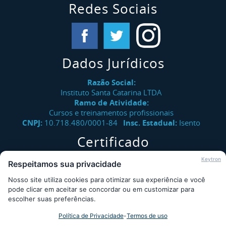
Redes Sociais
Dados Jurídicos
Razão Social:
Instituto Santa Catarina LTDA
Ramo de Atividade:
Cursos e treinamentos profissionais
CNPJ:
10.718.480/0001-84
Insc. Estadual:
Isento
Certificado
Verifique a autenticidade de certificados emitidos pelo
Keytron
Respeitamos sua privacidade
Instituto Santa Catarina.
Nosso site utiliza cookies para otimizar sua experiência e você
Consultar
pode clicar em aceitar se concordar ou em customizar para
escolher suas preferências.
Política de Privacidade
-
Termos de uso