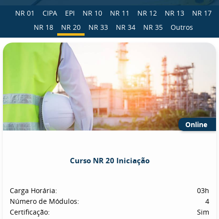
NR 01
CIPA
EPI
NR 10
NR 11
NR 12
NR 13
NR 17
NR 18
NR 20
NR 33
NR 34
NR 35
Outros
Online
Curso NR 20 Iniciação
Carga Horária:
03h
Número de Módulos:
4
Certificação:
Sim