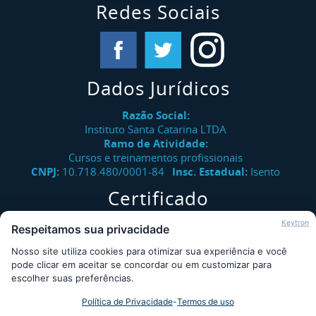
Redes Sociais
Dados Jurídicos
Razão Social:
Instituto Santa Catarina LTDA
Ramo de Atividade:
Cursos e treinamentos profissionais
CNPJ:
10.718.480/0001-84
Insc. Estadual:
Isento
Certificado
Verifique a autenticidade de certificados emitidos pelo
Keytron
Respeitamos sua privacidade
Instituto Santa Catarina.
Nosso site utiliza cookies para otimizar sua experiência e você
Consultar
pode clicar em aceitar se concordar ou em customizar para
escolher suas preferências.
Política de Privacidade
-
Termos de uso