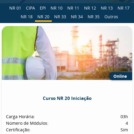
NR 01
CIPA
EPI
NR 10
NR 11
NR 12
NR 13
NR 17
NR 18
NR 20
NR 33
NR 34
NR 35
Outros
Online
Curso NR 20 Iniciação
Carga Horária:
03h
Número de Módulos:
4
Certificação:
Sim