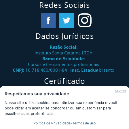
Redes Sociais
Dados Jurídicos
Razão Social:
Instituto Santa Catarina LTDA
Ramo de Atividade:
Cursos e treinamentos profissionais
CNPJ:
10.718.480/0001-84
Insc. Estadual:
Isento
Certificado
Verifique a autenticidade de certificados emitidos pelo
Keytron
Respeitamos sua privacidade
Instituto Santa Catarina.
Nosso site utiliza cookies para otimizar sua experiência e você
Consultar
pode clicar em aceitar se concordar ou em customizar para
escolher suas preferências.
Política de Privacidade
-
Termos de uso