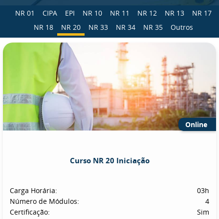
NR 01
CIPA
EPI
NR 10
NR 11
NR 12
NR 13
NR 17
NR 18
NR 20
NR 33
NR 34
NR 35
Outros
Online
Curso NR 20 Iniciação
Carga Horária:
03h
Número de Módulos:
4
Certificação:
Sim