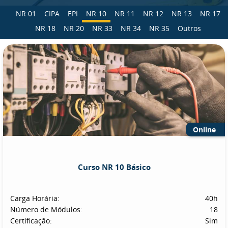
NR 01
CIPA
EPI
NR 10
NR 11
NR 12
NR 13
NR 17
NR 18
NR 20
NR 33
NR 34
NR 35
Outros
Online
Curso NR 10 Básico
Carga Horária:
40h
Número de Módulos:
18
Certificação:
Sim