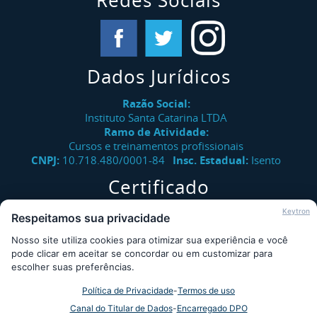
Redes Sociais
Dados Jurídicos
Razão Social:
Instituto Santa Catarina LTDA
Ramo de Atividade:
Cursos e treinamentos profissionais
CNPJ:
10.718.480/0001-84
Insc. Estadual:
Isento
Certificado
Verifique a autenticidade de certificados emitidos pelo
Keytron
Respeitamos sua privacidade
Instituto Santa Catarina.
Nosso site utiliza cookies para otimizar sua experiência e você
Consultar
pode clicar em aceitar se concordar ou em customizar para
escolher suas preferências.
Política de Privacidade
-
Termos de uso
Desde 2009 - Instituto Santa Catarina © - Todos os direitos
Canal do Titular de Dados
-
Encarregado DPO