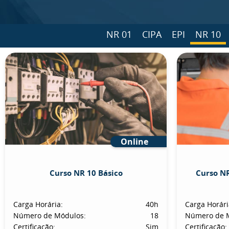
NR 01
CIPA
EPI
NR 10
Online
Curso NR 10 Básico
Curso NR
Carga Horária:
40h
Carga Horári
Número de Módulos:
18
Número de 
Certificação:
Sim
Certificação: