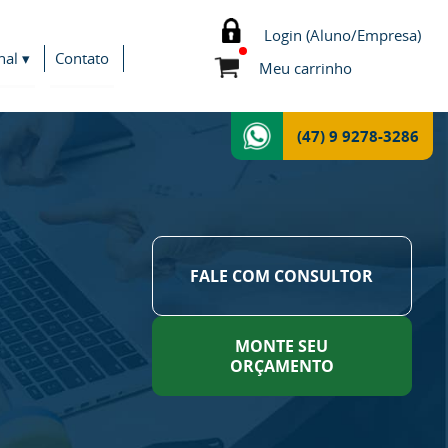
Login (Aluno/Empresa)
nal ▾
Contato
Meu carrinho
(47) 9 9278-3286
FALE COM CONSULTOR
MONTE SEU
ORÇAMENTO