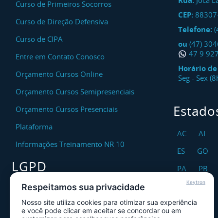
Rua:
Joca L
Curso de Primeiros Socorros
CEP:
88307
Curso de Direção Defensiva
Telefone:
(
Curso de CIPA
ou
(47) 30
47 9 92
Entre em Contato Conosco
Horário d
Orçamento Cursos Online
Seg - Sex (
Orçamento Cursos Semipresenciais
Estado
Orçamento Cursos Presenciais
Plataforma
AC
AL
Informações Treinamento NR 10
ES
GO
LGPD
PA
PB
Keytron
RO
RR
Respeitamos sua privacidade
Encarregado DPO
Nosso site utiliza cookies para otimizar sua experiência
TO
Canal de Atendimento ao Titular dos
e você pode clicar em aceitar se concordar ou em
Dados