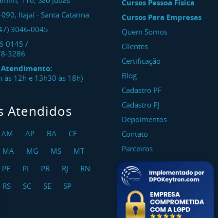
amim, 110, São Judas
Cursos Pessoa Física
-090
,
Itajaí
-
Santa Catarina
Cursos Para Empresas
47) 3046-0045
Quem Somos
46-0145
/
Clientes
78-3286
Certificação
e Atendimento:
Blog
8h às 12h e 13h30 às 18h)
Cadastro PF
Cadastro PJ
s Atendidos
Depoimentos
AM
AP
BA
CE
Contato
Parceiros
MA
MG
MS
MT
PE
PI
PR
RJ
RN
RS
SC
SE
SP