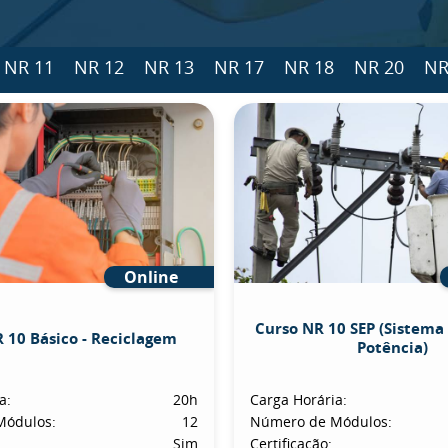
NR 11
NR 12
NR 13
NR 17
NR 18
NR 20
NR
Online
Curso NR 10 SEP (Sistema 
 10 Básico - Reciclagem
Potência)
a:
20h
Carga Horária:
Módulos:
12
Número de Módulos:
Sim
Certificação: