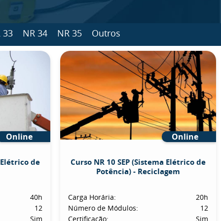
 33
NR 34
NR 35
Outros
Online
Online
Elétrico de
Curso NR 10 SEP (Sistema Elétrico de
Potência) - Reciclagem
40h
Carga Horária:
20h
12
Número de Módulos:
12
Sim
Certificação:
Sim