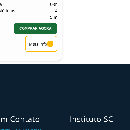
a:
08h
Módulos:
4
Sim
COMPRAR AGORA
+
Mais Info
em Contato
Instituto SC