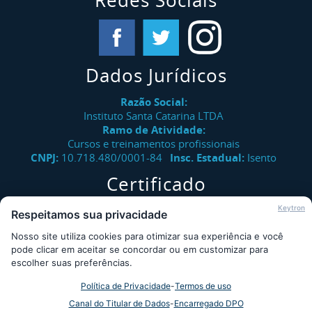
Redes Sociais
Dados Jurídicos
Razão Social:
Instituto Santa Catarina LTDA
Ramo de Atividade:
Cursos e treinamentos profissionais
CNPJ:
10.718.480/0001-84
Insc. Estadual:
Isento
Certificado
Verifique a autenticidade de certificados emitidos pelo
Keytron
Respeitamos sua privacidade
Instituto Santa Catarina.
Nosso site utiliza cookies para otimizar sua experiência e você
Consultar
pode clicar em aceitar se concordar ou em customizar para
escolher suas preferências.
Política de Privacidade
-
Termos de uso
Desde 2009 - Instituto Santa Catarina © - Todos os direitos
Canal do Titular de Dados
-
Encarregado DPO