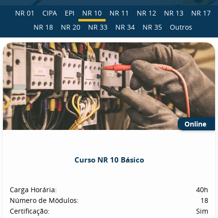
NR 01
CIPA
EPI
NR 10
NR 11
NR 12
NR 13
NR 17
NR 18
NR 20
NR 33
NR 34
NR 35
Outros
Online
Curso NR 10 Básico
Carga Horária:
40h
Número de Módulos:
18
Certificação:
Sim