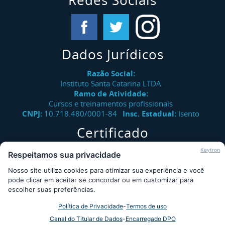
Redes Sociais
Dados Jurídicos
Razão Social:
Instituto Santa Catarina LTDA
Ramo de Atividade:
Cursos e treinamentos profissionais
CNPJ:
10.718.480/0001-84
Insc. Estadual:
Isento
Certificado
Verifique a autenticidade de certificados emitidos pelo
Keytron
Respeitamos sua privacidade
Instituto Santa Catarina.
Nosso site utiliza cookies para otimizar sua experiência e você
Consultar
pode clicar em aceitar se concordar ou em customizar para
escolher suas preferências.
Política de Privacidade
-
Termos de uso
Desde 2009 - Instituto Santa Catarina © - Todos os direitos
Canal do Titular de Dados
-
Encarregado DPO