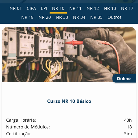
NR 01
CIPA
EPI
NR 10
NR 11
NR 12
NR 13
NR 17
NR 18
NR 20
NR 33
NR 34
NR 35
Outros
Online
Curso NR 10 Básico
Carga Horária:
40h
Número de Módulos:
18
Certificação:
Sim