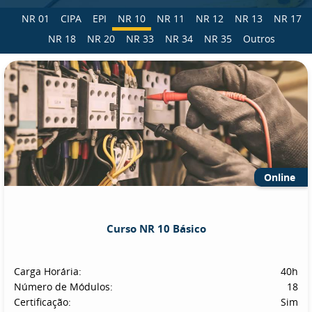
NR 01
CIPA
EPI
NR 10
NR 11
NR 12
NR 13
NR 17
NR 18
NR 20
NR 33
NR 34
NR 35
Outros
Online
Curso NR 10 Básico
Carga Horária:
40h
Número de Módulos:
18
Certificação:
Sim