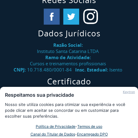
Redes Sociais
Dados Jurídicos
Razão Social:
Instituto Santa Catarina LTDA
Ramo de Atividade:
Cursos e treinamentos profissionais
CNPJ:
10.718.480/0001-84
Insc. Estadual:
Isento
Certificado
Verifique a autenticidade de certificados emitidos pelo
Keytron
Respeitamos sua privacidade
Instituto Santa Catarina.
Nosso site utiliza cookies para otimizar sua experiência e você
Consultar
pode clicar em aceitar se concordar ou em customizar para
escolher suas preferências.
Política de Privacidade
-
Termos de uso
Desde 2009 - Instituto Santa Catarina © - Todos os direitos
Canal do Titular de Dados
-
Encarregado DPO