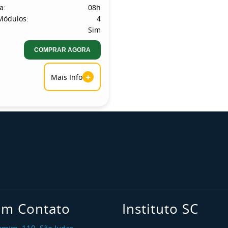
a:
08h
Módulos:
4
Sim
COMPRAR AGORA
+
Mais Info
em Contato
Instituto SC