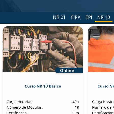
NR 01
CIPA
EPI
NR 10
Online
Curso NR 10 Básico
Curso NR
Carga Horária:
40h
Carga Horári
Número de Módulos:
18
Número de 
Certificação:
Sim
Certificação: