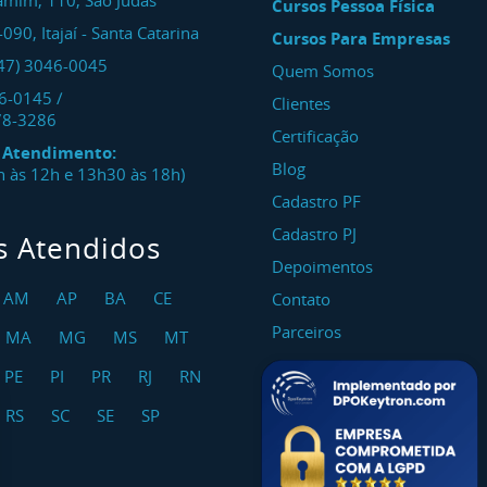
amim, 110, São Judas
Cursos Pessoa Física
-090
,
Itajaí
-
Santa Catarina
Cursos Para Empresas
47) 3046-0045
Quem Somos
46-0145
/
Clientes
78-3286
Certificação
e Atendimento:
Blog
8h às 12h e 13h30 às 18h)
Cadastro PF
Cadastro PJ
s Atendidos
Depoimentos
AM
AP
BA
CE
Contato
Parceiros
MA
MG
MS
MT
PE
PI
PR
RJ
RN
RS
SC
SE
SP