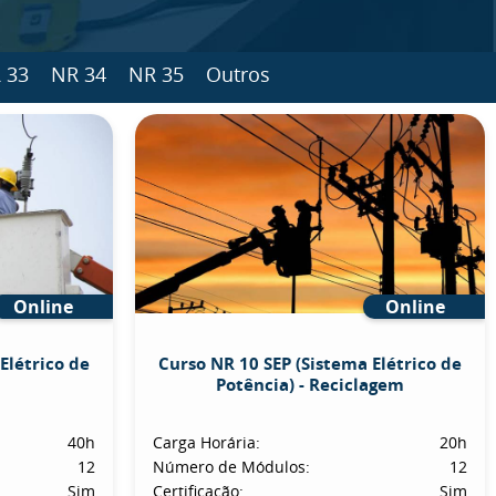
 33
NR 34
NR 35
Outros
Online
Online
Elétrico de
Curso NR 10 SEP (Sistema Elétrico de
Potência) - Reciclagem
40h
Carga Horária:
20h
12
Número de Módulos:
12
Sim
Certificação:
Sim