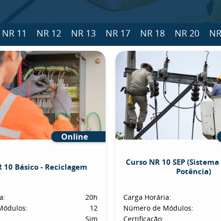
NR 11
NR 12
NR 13
NR 17
NR 18
NR 20
NR
Online
Curso NR 10 SEP (Sistema 
 10 Básico - Reciclagem
Potência)
a:
20h
Carga Horária:
Módulos:
12
Número de Módulos:
Sim
Certificação: