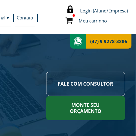
Login (Aluno/Empresa)
nal ▾
Contato
Meu carrinho
(47) 9 9278-3286
FALE COM CONSULTOR
MONTE SEU
ORÇAMENTO