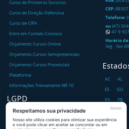
Rua:
Joca L
Curso de Primeiros Socorros
CEP:
88307
Curso de Direção Defensiva
Telefone:
(
Curso de CIPA
ou
(47) 30
47 9 92
Entre em Contato Conosco
Horário d
Orçamento Cursos Online
Seg - Sex (
Orçamento Cursos Semipresenciais
Estado
Orçamento Cursos Presenciais
Plataforma
AC
AL
Informações Treinamento NR 10
ES
GO
LGPD
PA
PB
Keytron
RO
RR
Respeitamos sua privacidade
Encarregado DPO
Nosso site utiliza cookies para otimizar sua experiência
TO
Canal de Atendimento ao Titular dos
e você pode clicar em aceitar se concordar ou em
Dados